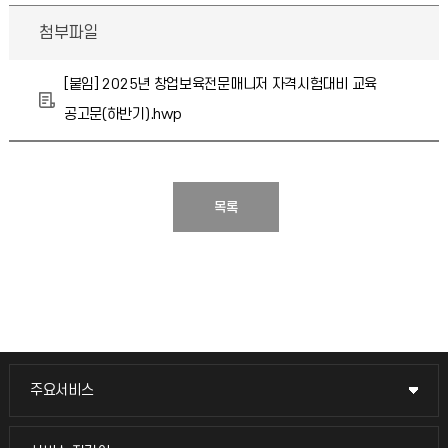
첨부파일
[붙임] 2025년 창업보육전문매니저 자격시험대비 교육
공고문(하반기).hwp
목록
주요서비스
주요서비스
교무회의방송