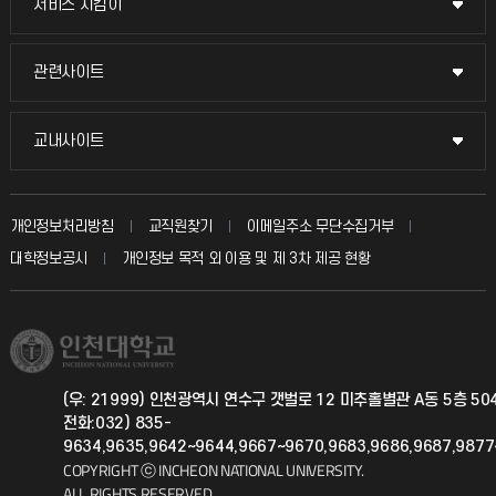
서비스 지킴이
서비스 지킴이
교수채용
묻고 답하기
관련사이트
관련사이트
시설예약
불친절신고
국방헬프콜
교내사이트
교내사이트
인터넷증명
자주 묻는 질문(FAQ)
발전기금
교수회
입학안내
개인정보처리방침
교직원찾기
이메일주소 무단수집거부
칭찬마당
산학협력단
교육혁신본부
대학정보공시
개인정보 목적 외 이용 및 제 3차 제공 현황
직원채용
학생서비스 지킴이
소비자생활협동조합
국제교류과
취업정보(학생)
총동문회
국제지원과
(우: 21999) 인천광역시 연수구 갯벌로 12 미추홀별관 A동 5층 5
전화:032) 835-
공자아카데미
9634,9635,9642~9644,9667~9670,9683,9686,9687,987
COPYRIGHT ⓒ INCHEON NATIONAL UNIVERSITY.
기초교육원
ALL RIGHTS RESERVED.