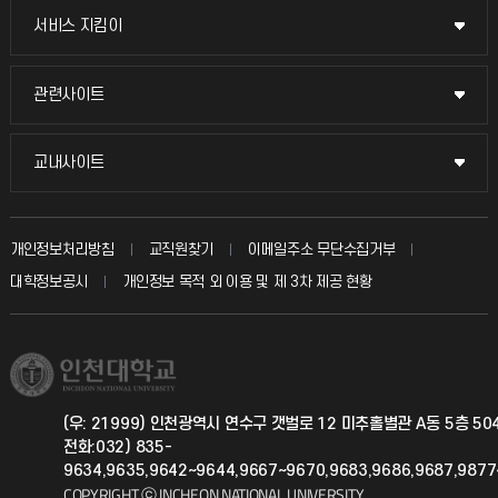
교무회의방송
서비스 지킴이
서비스 지킴이
교수채용
묻고 답하기
관련사이트
관련사이트
시설예약
불친절신고
국방헬프콜
교내사이트
교내사이트
인터넷증명
자주 묻는 질문(FAQ)
발전기금
교수회
입학안내
개인정보처리방침
교직원찾기
이메일주소 무단수집거부
칭찬마당
산학협력단
교육혁신본부
대학정보공시
개인정보 목적 외 이용 및 제 3차 제공 현황
직원채용
학생서비스 지킴이
소비자생활협동조합
국제교류과
취업정보(학생)
총동문회
국제지원과
(우: 21999) 인천광역시 연수구 갯벌로 12 미추홀별관 A동 5층 5
전화:032) 835-
공자아카데미
9634,9635,9642~9644,9667~9670,9683,9686,9687,987
COPYRIGHT ⓒ INCHEON NATIONAL UNIVERSITY.