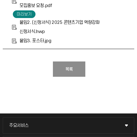
모집홍보 요청.pdf
붙임2. (신청서식) 2025 콘텐츠기업 역량강화
신청서식.hwp
붙임3. 포스터.jpg
목록
주요서비스
주요서비스